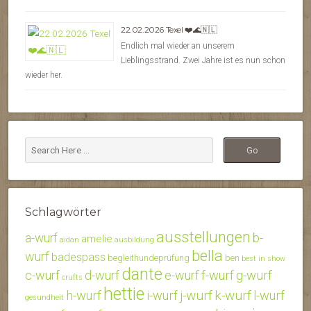
22.02.2026 Texel ❤️🌊🇳🇱
Endlich mal wieder an unserem
Lieblingsstrand. Zwei Jahre ist es nun schon
wieder her.
Schlagwörter
ausstellungen
b-
a-wurf
amelie
aidan
ausbildung
bella
wurf
badespass
begleithundeprüfung
ben
best in show
dante
c-wurf
d-wurf
e-wurf
f-wurf
g-wurf
crufts
hettie
j-wurf
k-wurf
h-wurf
i-wurf
l-wurf
gesundheit