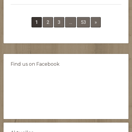
1
2
3
…
53
»
Find us on Facebook