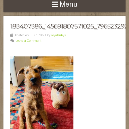
Menu
183407386_145691807571025_79652329
Posted on Juli 1, 2021 by
royalrubys
Leave a Comment