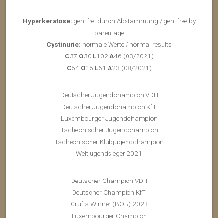
Hyperkeratose:
gen. frei durch Abstammung / gen. free by
parentage
Cystinurie:
normale Werte / normal results
C
37
O
30
L
102
A
46 (03/2021)
C
54
O
15
L
61
A
23 (08/2021)
Deutscher Jugendchampion VDH
Deutscher Jugendchampion KfT
Luxembourger Jugendchampion
Tschechischer Jugendchampion
Tschechischer Klubjugendchampion
Weltjugendsieger 2021
Deutscher Champion VDH
Deutscher Champion KfT
Crufts-Winner (BOB) 2023
Luxembourger Champion