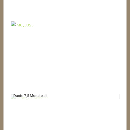
Dante 7,5 Monate alt
Dant