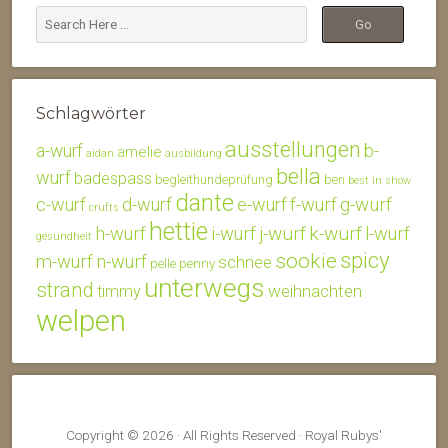
Schlagwörter
ausstellungen
b-
a-wurf
amelie
aidan
ausbildung
bella
wurf
badespass
begleithundeprüfung
ben
best in show
dante
c-wurf
d-wurf
e-wurf
f-wurf
g-wurf
crufts
hettie
j-wurf
k-wurf
h-wurf
i-wurf
l-wurf
gesundheit
spicy
sookie
m-wurf
n-wurf
schnee
penny
pelle
unterwegs
strand
weihnachten
timmy
welpen
Copyright © 2026 · All Rights Reserved · Royal Rubys'