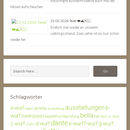
Rotschöpfe ausnahmsweise auch mal die
Möven aufscheuchen
22.02.2026 Texel ❤️🌊🇳🇱
Endlich mal wieder an unserem
Lieblingsstrand. Zwei Jahre ist es nun schon
wieder her.
Schlagwörter
ausstellungen
b-
a-wurf
amelie
aidan
ausbildung
bella
wurf
badespass
begleithundeprüfung
ben
best in show
dante
c-wurf
d-wurf
e-wurf
f-wurf
g-wurf
crufts