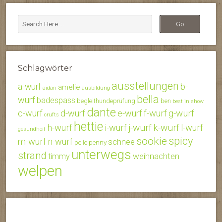
Schlagwörter
ausstellungen
b-
a-wurf
amelie
aidan
ausbildung
bella
wurf
badespass
begleithundeprüfung
ben
best in show
dante
c-wurf
d-wurf
e-wurf
f-wurf
g-wurf
crufts
hettie
j-wurf
k-wurf
h-wurf
i-wurf
l-wurf
gesundheit
spicy
sookie
m-wurf
n-wurf
schnee
penny
pelle
unterwegs
strand
weihnachten
timmy
welpen