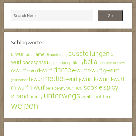
Schlagwörter
ausstellungen
b-
a-wurf
amelie
aidan
ausbildung
bella
wurf
badespass
begleithundeprüfung
ben
best in show
dante
c-wurf
d-wurf
e-wurf
f-wurf
g-wurf
crufts
hettie
j-wurf
k-wurf
h-wurf
i-wurf
l-wurf
gesundheit
spicy
sookie
m-wurf
n-wurf
schnee
penny
pelle
unterwegs
strand
weihnachten
timmy
welpen