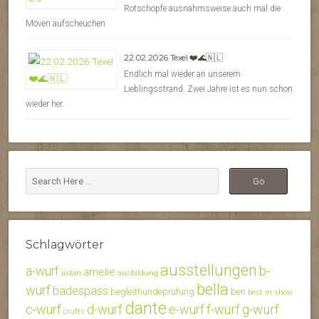
Rotschöpfe ausnahmsweise auch mal die
Möven aufscheuchen
22.02.2026 Texel ❤️🌊🇳🇱
Endlich mal wieder an unserem
Lieblingsstrand. Zwei Jahre ist es nun schon
wieder her.
Schlagwörter
ausstellungen
b-
a-wurf
amelie
aidan
ausbildung
bella
wurf
badespass
begleithundeprüfung
ben
best in show
dante
c-wurf
d-wurf
e-wurf
f-wurf
g-wurf
crufts