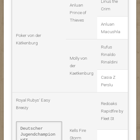
Linus the
Anluan
Crim
Prince of
Thieves
Anluan
Macushla
Poker von der
Kätkenburg
Rufus
Rinaldo
Molly von
Rinaldini
der
Kaetkenburg
Casia Z
Perslu
Royal Rubys‘ Easy
Redoaks
Breezy
Rapidfire by
Fleet St
Deutscher
Kells Fire
Jugendchampion
Storm