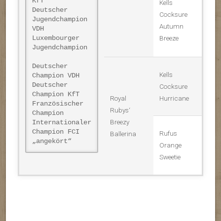
KfT
Kells
Deutscher
Cocksure
Jugendchampion
Autumn
VDH
Breeze
Luxembourger
Jugendchampion
Deutscher
Kells
Champion VDH
Deutscher
Cocksure
Champion KfT
Royal
Hurricane
Französischer
Rubys‘
Champion
Breezy
Internationaler
Champion FCI
Rufus
Ballerina
„angekört“
Orange
Sweetie