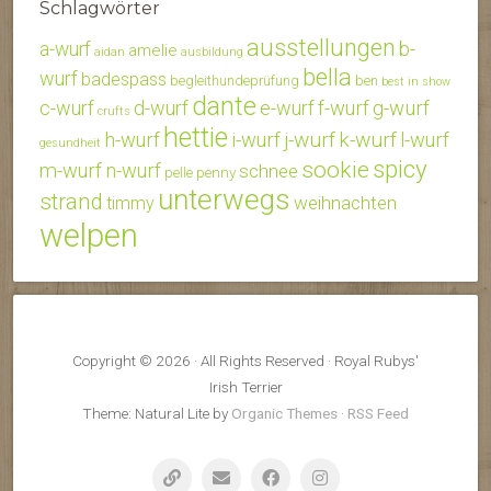
Schlagwörter
ausstellungen
b-
a-wurf
amelie
aidan
ausbildung
bella
wurf
badespass
begleithundeprüfung
ben
best in show
dante
c-wurf
d-wurf
e-wurf
f-wurf
g-wurf
crufts
hettie
j-wurf
k-wurf
h-wurf
i-wurf
l-wurf
gesundheit
spicy
sookie
m-wurf
n-wurf
schnee
penny
pelle
unterwegs
strand
weihnachten
timmy
welpen
Copyright © 2026 · All Rights Reserved · Royal Rubys'
Irish Terrier
Theme: Natural Lite by
Organic Themes
·
RSS Feed