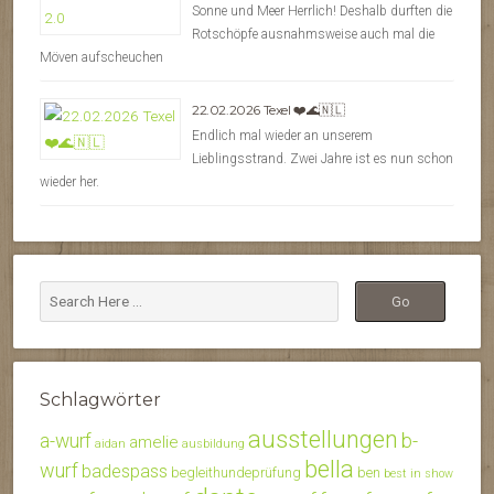
Sonne und Meer Herrlich! Deshalb durften die
Rotschöpfe ausnahmsweise auch mal die
Möven aufscheuchen
22.02.2026 Texel ❤️🌊🇳🇱
Endlich mal wieder an unserem
Lieblingsstrand. Zwei Jahre ist es nun schon
wieder her.
Schlagwörter
ausstellungen
b-
a-wurf
amelie
aidan
ausbildung
bella
wurf
badespass
begleithundeprüfung
ben
best in show