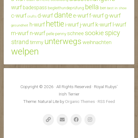
bella
wurf
badespass
begleithundeprüfung
ben
best in show
dante
c-wurf
d-wurf
e-wurf
f-wurf
g-wurf
crufts
hettie
j-wurf
k-wurf
h-wurf
i-wurf
l-wurf
gesundheit
spicy
sookie
m-wurf
n-wurf
schnee
penny
pelle
unterwegs
strand
weihnachten
timmy
welpen
Copyright © 2026 · All Rights Reserved · Royal Rubys'
Irish Terrier
Theme: Natural Lite by
Organic Themes
·
RSS Feed