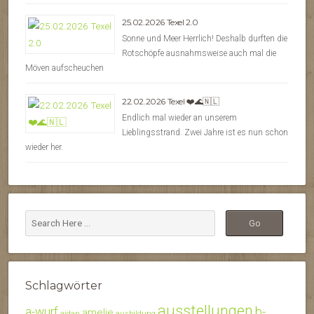
25.02.2026 Texel 2.0
Sonne und Meer Herrlich! Deshalb durften die
Rotschöpfe ausnahmsweise auch mal die
Möven aufscheuchen
22.02.2026 Texel ❤️🌊🇳🇱
Endlich mal wieder an unserem
Lieblingsstrand. Zwei Jahre ist es nun schon
wieder her.
Schlagwörter
ausstellungen
b-
a-wurf
amelie
aidan
ausbildung