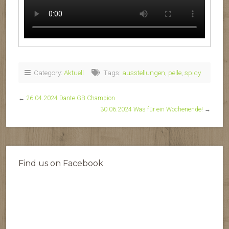
Category:
Aktuell
Tags:
ausstellungen
,
pelle
,
spicy
←
26.04.2024 Dante GB Champion
30.06.2024 Was für ein Wochenende!
→
Find us on Facebook