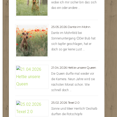
wobei ich mir sicher bin das sich
das ein oder andere …
25.05.2026 Dante im Mohn
Dante im Mohnfeld bei
Sonnenuntergang 🙂Der Bub hat
sich tapfer geschlagen, hat er
doch so gar keine Lust …
21.04.2026 Hettie unsere Queen
Die Queen durfte mal wieder vor
die Kamera. Neun Jahre wird sie
nächsten Monat schon. Wie
schnell doch …
25.02.2026 Texel 2.0
Sonne und Meer Herrlich! Deshalb
durften die Rotschöpfe