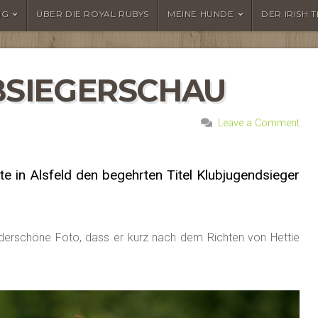
NG
ÜBER DIE ROYAL RUBYS
MEINE HUNDE
DER IRISH 
LUBSIEGERSCHAU
Leave a Comment
te in Alsfeld den begehrten Titel Klubjugendsieger
derschöne Foto, dass er kurz nach dem Richten von Hettie