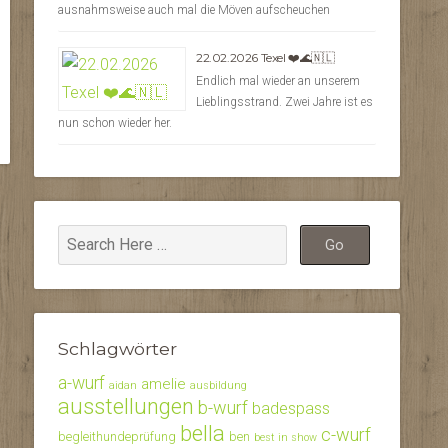
ausnahmsweise auch mal die Möven aufscheuchen
22.02.2026 Texel ❤️🌊🇳🇱
Endlich mal wieder an unserem
Lieblingsstrand. Zwei Jahre ist es
nun schon wieder her.
Schlagwörter
a-wurf
amelie
aidan
ausbildung
ausstellungen
b-wurf
badespass
bella
c-wurf
begleithundeprüfung
ben
best in show