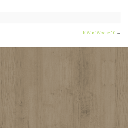
K-Wurf Woche 10
→