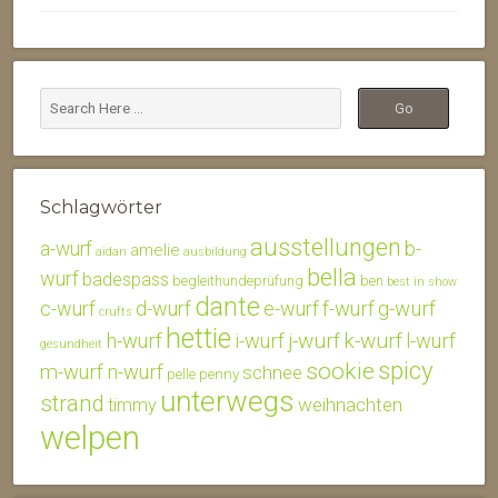
Schlagwörter
ausstellungen
b-
a-wurf
amelie
aidan
ausbildung
bella
wurf
badespass
begleithundeprüfung
ben
best in show
dante
c-wurf
d-wurf
e-wurf
f-wurf
g-wurf
crufts
hettie
j-wurf
k-wurf
h-wurf
i-wurf
l-wurf
gesundheit
spicy
sookie
m-wurf
n-wurf
schnee
penny
pelle
unterwegs
strand
weihnachten
timmy
welpen