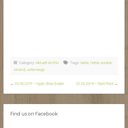
Category:
Aktuell-Archiv
Tags:
bella
,
hettie
,
sookie
,
strand
,
unterwegs
←
23.03.2019 – Open Show Exeter
25.03.2019 – Start Point
→
Find us on Facebook