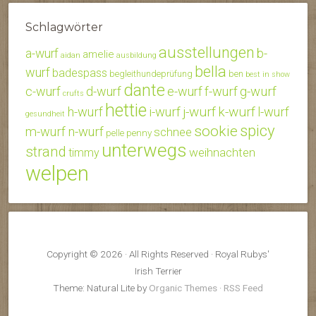
Schlagwörter
ausstellungen
b-
a-wurf
amelie
aidan
ausbildung
bella
wurf
badespass
begleithundeprüfung
ben
best in show
dante
c-wurf
d-wurf
e-wurf
f-wurf
g-wurf
crufts
hettie
j-wurf
k-wurf
h-wurf
i-wurf
l-wurf
gesundheit
spicy
sookie
m-wurf
n-wurf
schnee
penny
pelle
unterwegs
strand
weihnachten
timmy
welpen
Copyright © 2026 · All Rights Reserved · Royal Rubys'
Irish Terrier
Theme: Natural Lite by
Organic Themes
·
RSS Feed