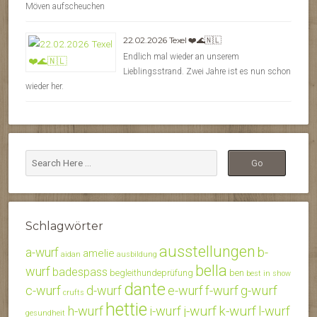
Möven aufscheuchen
22.02.2026 Texel ❤️🌊🇳🇱
Endlich mal wieder an unserem
Lieblingsstrand. Zwei Jahre ist es nun schon
wieder her.
Schlagwörter
ausstellungen
b-
a-wurf
amelie
aidan
ausbildung
bella
wurf
badespass
begleithundeprüfung
ben
best in show
dante
c-wurf
d-wurf
e-wurf
f-wurf
g-wurf
crufts
hettie
j-wurf
k-wurf
h-wurf
i-wurf
l-wurf
gesundheit