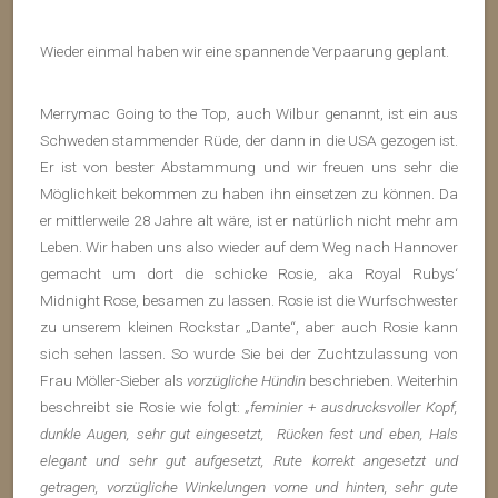
Wieder einmal haben wir eine spannende Verpaarung geplant.
Merrymac Going to the Top, auch Wilbur genannt, ist ein aus
Schweden stammender Rüde, der dann in die USA gezogen ist.
Er ist von bester Abstammung und wir freuen uns sehr die
Möglichkeit bekommen zu haben ihn einsetzen zu können. Da
er mittlerweile 28 Jahre alt wäre, ist er natürlich nicht mehr am
Leben. Wir haben uns also wieder auf dem Weg nach Hannover
gemacht um dort die schicke Rosie, aka Royal Rubys‘
Midnight Rose, besamen zu lassen. Rosie ist die Wurfschwester
zu unserem kleinen Rockstar „Dante“, aber auch Rosie kann
sich sehen lassen. So wurde Sie bei der Zuchtzulassung von
Frau Möller-Sieber als
vorzügliche Hündin
beschrieben. Weiterhin
beschreibt sie Rosie wie folgt:
„feminier + ausdrucksvoller Kopf,
dunkle Augen, sehr gut eingesetzt, Rücken fest und eben, Hals
elegant und sehr gut aufgesetzt, Rute korrekt angesetzt und
getragen, vorzügliche Winkelungen vorne und hinten, sehr gute