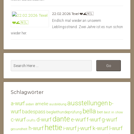
22.02.2026 Texel ❤️🌊🇳🇱
Endlich mal wieder an unserem
Lieblingsstrand. Zwei Jahre ist es nun schon
wieder her.
Schlagwörter
ausstellungen
b-
a-wurf
amelie
aidan
ausbildung
bella
wurf
badespass
begleithundeprüfung
ben
best in show
dante
c-wurf
d-wurf
e-wurf
f-wurf
g-wurf
crufts
hettie
j-wurf
k-wurf
h-wurf
i-wurf
l-wurf
gesundheit