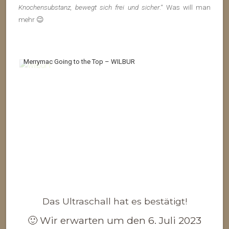
Knochensubstanz, bewegt sich frei und sicher
.“ Was will man
mehr 😉
Merrymac Going to the Top – WILBUR
R
Das Ultraschall hat es bestätigt!
🙂 Wir erwarten um den 6. Juli 2023