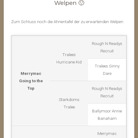
Welpen 🙂
Zum Schluss noch die Ahnentafel der zu erwartenden Welpen:
Rough N Readys
Recruit
Tralees
Hurricane Kid
Tralees Ginny
Merrymac
Dare
Going to the
Top
Rough N Readys
Recruit
Starkdoms
Tralee
Ballymoor Annie
Banaham
Merrymac