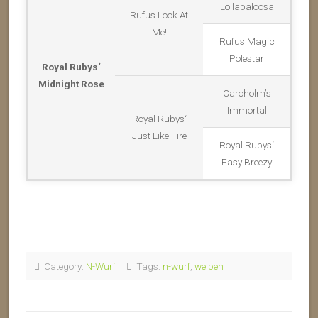
Lollapaloosa
Rufus Look At
Me!
Rufus Magic
Polestar
Royal Rubys‘
Midnight Rose
Caroholm’s
Immortal
Royal Rubys‘
Just Like Fire
Royal Rubys‘
Easy Breezy
Category:
N-Wurf
Tags:
n-wurf
,
welpen