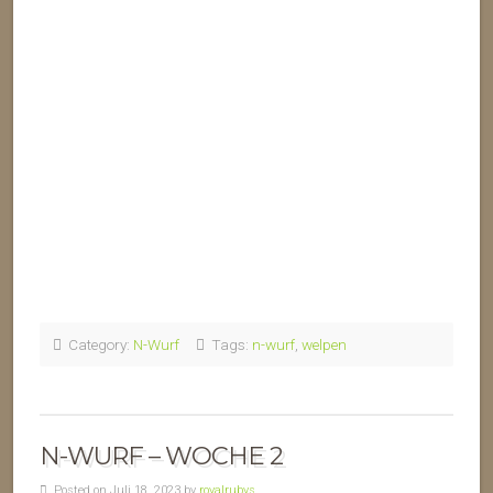
Category:
N-Wurf
Tags:
n-wurf
,
welpen
N-WURF – WOCHE 2
Posted on Juli 18, 2023 by
royalrubys