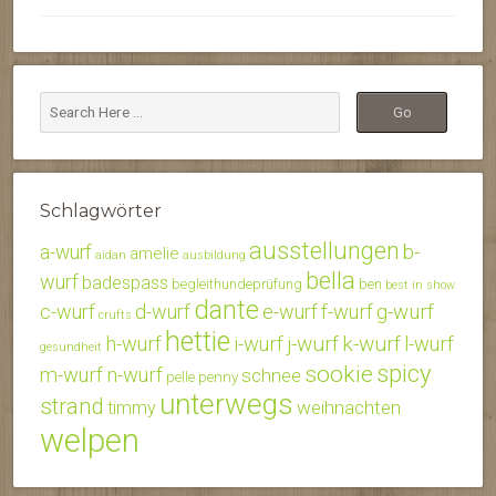
Schlagwörter
ausstellungen
b-
a-wurf
amelie
aidan
ausbildung
bella
wurf
badespass
begleithundeprüfung
ben
best in show
dante
c-wurf
d-wurf
e-wurf
f-wurf
g-wurf
crufts
hettie
j-wurf
k-wurf
h-wurf
i-wurf
l-wurf
gesundheit
spicy
sookie
m-wurf
n-wurf
schnee
penny
pelle
unterwegs
strand
weihnachten
timmy
welpen