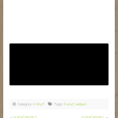
Category:
H-Wurf
Tags:
h-wurf
,
welpen
←
H-Wurf Woche 3
H-Wurf Woche 1
→