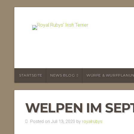
STARTSEITE
NEWS BLOG
WÜRFE & WURFPLANU
WELPEN IM SEP
Posted on Juli 13, 2020 by
royalrubys