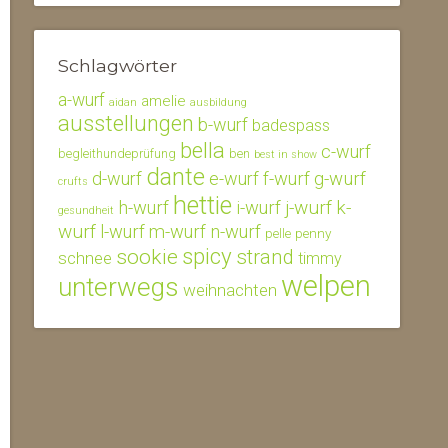
Schlagwörter
a-wurf
amelie
aidan
ausbildung
ausstellungen
b-wurf
badespass
bella
c-wurf
begleithundeprüfung
ben
best in show
dante
d-wurf
e-wurf
f-wurf
g-wurf
crufts
hettie
j-wurf
k-
h-wurf
i-wurf
gesundheit
wurf
l-wurf
m-wurf
n-wurf
penny
pelle
spicy
sookie
strand
schnee
timmy
welpen
unterwegs
weihnachten