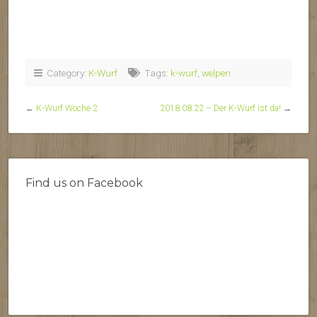
Category:
K-Wurf
Tags:
k-wurf
,
welpen
←
K-Wurf Woche 2
2018.08.22 – Der K-Wurf ist da!
→
Find us on Facebook