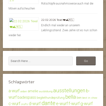
Rotschöpfe ausnahmsweise auch mal die
Möven aufscheuchen
22.02.2026 Texel ❤️🌊🇳🇱
Endlich mal wieder an unserem
Lieblingsstrand. Zwei Jahre ist es nun schon
wieder her.
Schlagwörter
ausstellungen
b-
a-wurf
amelie
aidan
ausbildung
bella
wurf
badespass
begleithundeprüfung
ben
best in show
dante
c-wurf
d-wurf
e-wurf
f-wurf
g-wurf
crufts