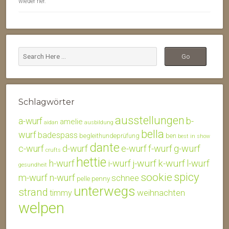
wieder her.
Schlagwörter
ausstellungen
b-
a-wurf
amelie
aidan
ausbildung
bella
wurf
badespass
begleithundeprüfung
ben
best in show
dante
c-wurf
d-wurf
e-wurf
f-wurf
g-wurf
crufts
hettie
j-wurf
k-wurf
h-wurf
i-wurf
l-wurf
gesundheit
spicy
sookie
m-wurf
n-wurf
schnee
penny
pelle
unterwegs
strand
weihnachten
timmy
welpen