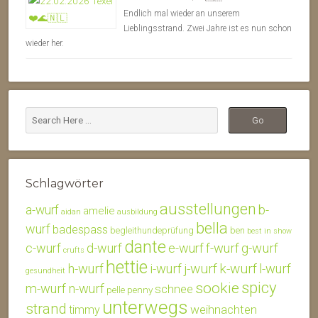
Endlich mal wieder an unserem
Lieblingsstrand. Zwei Jahre ist es nun schon
wieder her.
Schlagwörter
ausstellungen
b-
a-wurf
amelie
aidan
ausbildung
bella
wurf
badespass
begleithundeprüfung
ben
best in show
dante
c-wurf
d-wurf
e-wurf
f-wurf
g-wurf
crufts
hettie
j-wurf
k-wurf
h-wurf
i-wurf
l-wurf
gesundheit
spicy
sookie
m-wurf
n-wurf
schnee
penny
pelle
unterwegs
strand
weihnachten
timmy